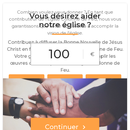
Combien voulez-vous donner ? En tant que
Vous désirez aider
contributeur de l'Eglise Colonne de Feu, nous vous
notre église ?
garantissons que votre don servira à accomplir la
vision de l'église.
Contribuez à diffuser la Bonne Nouvelle de Jésus
Christ en faisant un don à l'Eglise Colonne de Feu.
€
Votre générosité permettra d'accomplir les
œuvres confiées par Dieu à l'Eglise Colonne de
Feu.
10€
25€
50€
Montant
100€
250€
personnalisé
Continuer