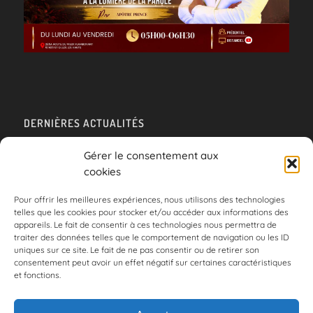
DERNIÈRES ACTUALITÉS
Le site de Colonne de Feu fait peau neuve !
Gérer le consentement aux
15/01/2023 - 08:54
cookies
Pour offrir les meilleures expériences, nous utilisons des technologies
telles que les cookies pour stocker et/ou accéder aux informations des
appareils. Le fait de consentir à ces technologies nous permettra de
traiter des données telles que le comportement de navigation ou les ID
QUI SOMMES-NOUS ?
uniques sur ce site. Le fait de ne pas consentir ou de retirer son
consentement peut avoir un effet négatif sur certaines caractéristiques
Qui sommes-nous ?
et fonctions.
Présentation pastorale
Maisons Agapeo Discipolat