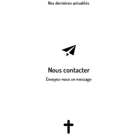
Nos dernières actualités
Cliquez ici pour nous contacter via
notre formulaire de contact
Nous contacter
Envoyez-nous un message
Cliquez ici pour nous faire parvenir