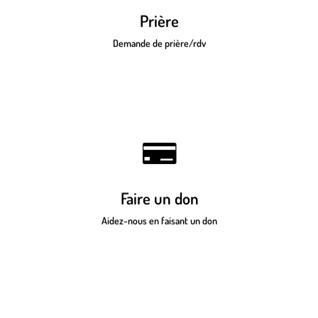
vos demandes de prières
Prière
Demande de prière/rdv
Vous pouvez aider notre église en
faisant un don ici
Faire un don
Aidez-nous en faisant un don