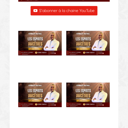
S'abonner à la chaine YouTube
Suivant
»
1
/
353
SEMINAIRE : LES ESPRITS
SEMINAIRE : LES ESPRITS
DES ANCÊTRES A LA
DES ANCÊTRES A LA
LUMIERE DE LA PAROLE -
LUMIERE DE LA PAROLE -
JOUR 4 AVEC APOTRE
JOUR 3 AVEC APOTRE
PRINCE MUTULA
PRINCE MUTULA
SEMINAIRE : LES ESPRITS
SEMINAIRE : LES ESPRITS
DES ANCÊTRES A LA
DES ANCÊTRES A LA
LUMIERE DE LA PAROLE -
LUMIERE DE LA PAROLE -
JOUR 2 AVEC APOTRE
APOTRE PRINCE
PRINCE MUTULA
MUTULA