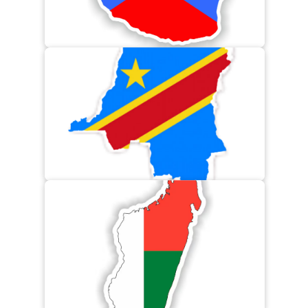
Eglise CIFFLAM – Ngaliema
Kinshasa
Eglise Flamme de Feu – Nosy Faly
Eglise Emeth – Diego Suarez