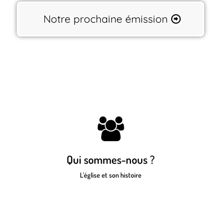
Notre prochaine émission
Cliquez ici pour découvrir l’équipe
pastorale, l’Eglise Maison Agapeo, et
Qui sommes-nous ?
l’histoire de Colonne de Feu
L’église et son histoire