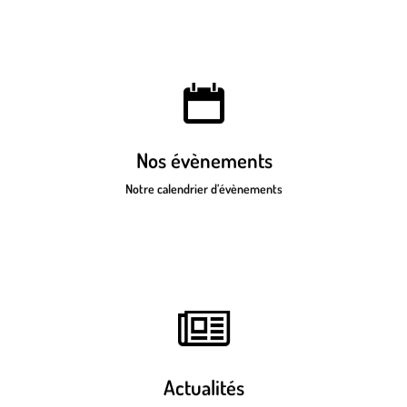
Cliquez ici pour découvrir nos
évènements passés ou à venir
Nos évènements
Notre calendrier d’évènements
Cliquez ici pour parcourir nos
actualités
Actualités