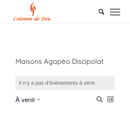
Maisons Agapéo Discipolat
Il n’y a pas d’évènements à venir.
Recherc
Naviga
À venir
Recherche
Liste
de
Sélectionnez
et
une
vues
navigati
date.
Évène