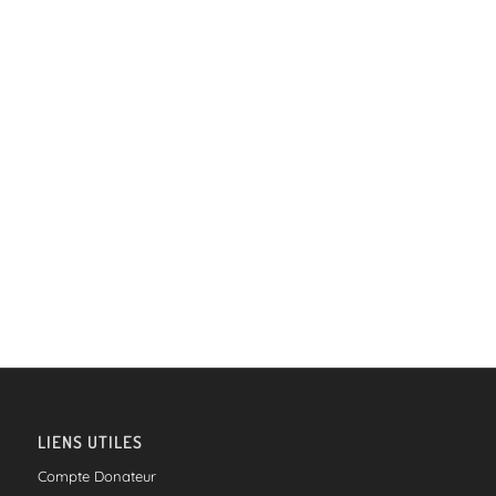
de
vues
Évèneme
LIENS UTILES
Compte Donateur