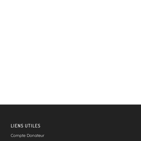
de
vues
Évèneme
LIENS UTILES
Compte Donateur