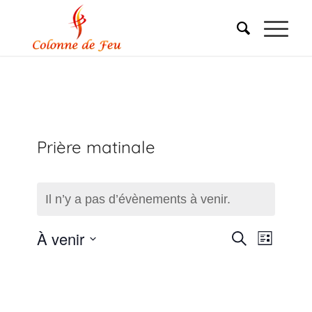
Prière matinale
Il n’y a pas d’évènements à venir.
Recherc
Naviga
À venir
Recherche
Liste
de
Sélectionnez
et
une
vues
navigati
date.
Évène