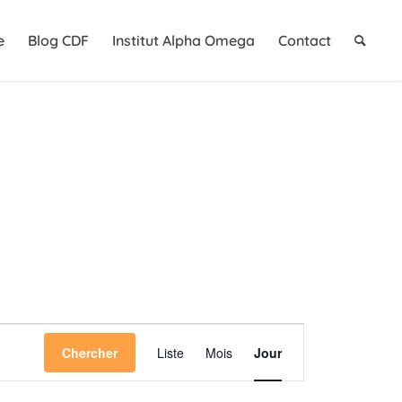
e
Blog CDF
Institut Alpha Omega
Contact
Navigation
Chercher
Liste
Mois
Jour
de
vues