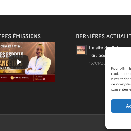
ÈRES ÉMISSIONS
DERNIÈRES ACTUALI
Le site de Colonne
fait peau neuve !
15/01/2023 - 08:54
Pour offrir 
cookies pour
à ces techn
de navigatio
consentement
Ac