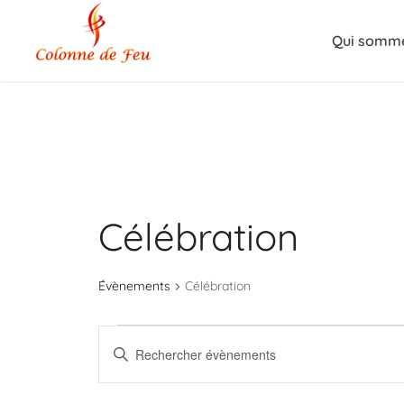
Qui somme
Célébration
Évènements
Célébration
Évènements
Recherche
Saisir
for
et
mot-
clé.