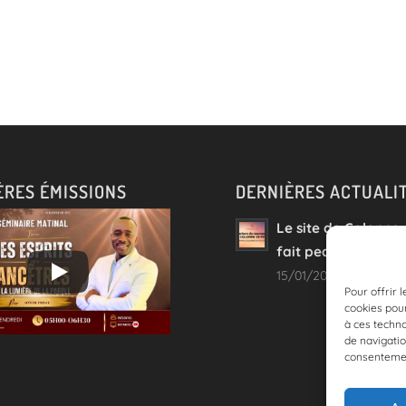
ÈRES ÉMISSIONS
DERNIÈRES ACTUALI
Le site de Colonne
fait peau neuve !
15/01/2023 - 08:54
Pour offrir 
cookies pour
à ces techn
de navigatio
consentement