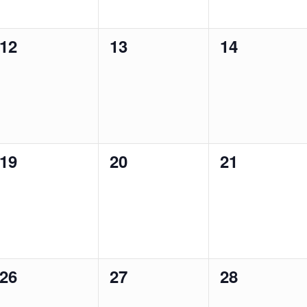
0
0
0
12
13
14
évènement,
évènement,
évènement
0
0
0
19
20
21
évènement,
évènement,
évènement
0
0
0
26
27
28
évènement,
évènement,
évènement