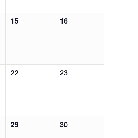
0
0
15
16
,
évènement,
évènement,
0
0
22
23
,
évènement,
évènement,
0
0
29
30
,
évènement,
évènement,