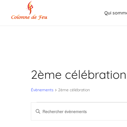
Qui somme
2ème célébration
Évènements
2ème célébration
Évènements
Recherche
Saisir
et
mot-
clé.