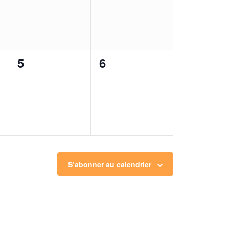
0
0
5
6
,
évènement,
évènement,
S’abonner au calendrier