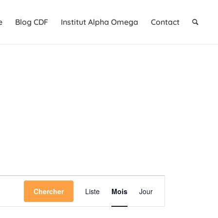
e
Blog CDF
Institut Alpha Omega
Contact
Navigation
Chercher
Liste
Mois
Jour
de
vues