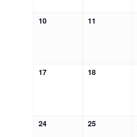
0
0
10
11
évènement,
évènement,
0
0
17
18
évènement,
évènement,
0
0
24
25
évènement,
évènement,