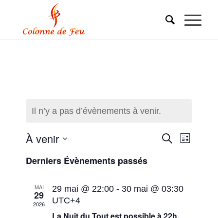
Il n’y a pas d’évènements à venir.
Recherc
Naviga
À venir
Recherche
Liste
de
Sélectionnez
et
Derniers Évènements passés
une
vues
navigati
date.
Évène
MAI
29 mai @ 22:00
-
30 mai @ 03:30
de
29
UTC+4
2026
vues
La Nuit du Tout est possible à 22h.